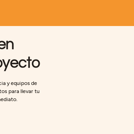
 en
oyecto
cia y equipos de
os para llevar tu
mediato.