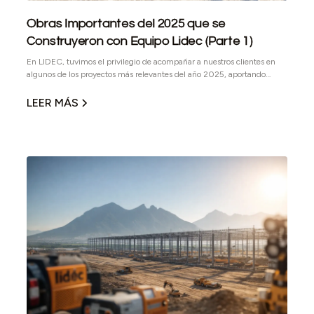
Obras Importantes del 2025 que se
Construyeron con Equipo Lidec (Parte 1)
En LIDEC, tuvimos el privilegio de acompañar a nuestros clientes en
algunos de los proyectos más relevantes del año 2025, aportando
maquinaria confiable, asesoría técnica y soporte operativo en obras
donde la precisión, la seguridad y el cumplimiento de plazos no son
LEER MÁS
negociables.