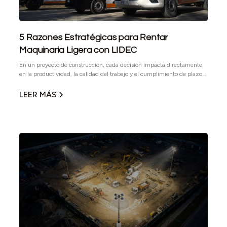
5 Razones Estratégicas para Rentar
Maquinaria Ligera con LIDEC
En un proyecto de construcción, cada decisión impacta directamente
en la productividad, la calidad del trabajo y el cumplimiento de plazos.
La maquinaria ligera es uno de los recursos más importantes para
asegurar un flujo de trabajo constante y seguro. Pero no basta con
LEER MÁS
rentar cualquier equipo: necesitas un aliado que te brinde tecnología
confiable, soporte técnico y un servicio que responda al ritmo de tu
obra.