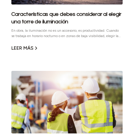
Características que debes considerar al elegir
una torre de iluminación
En obra, la iluminación no es un accesorio, es productividad. Cuando
se trabaja en horario nocturno o en zonas de baja visibilidad, elegir la
torre de iluminación correcta puede marcar la diferencia entre avanzar
conforme a programa o acumular retrasos.
LEER MÁS