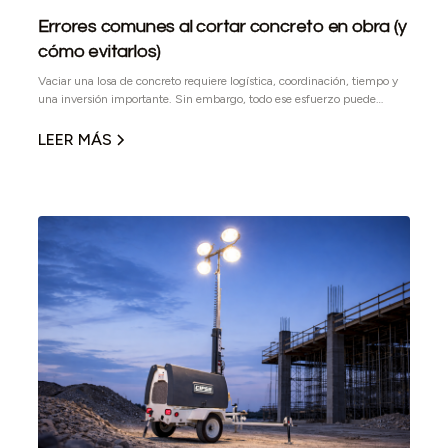
Errores comunes al cortar concreto en obra (y
cómo evitarlos)
Vaciar una losa de concreto requiere logística, coordinación, tiempo y
una inversión importante. Sin embargo, todo ese esfuerzo puede
venirse abajo en cuestión de horas si el corte de juntas de dilatación se
ejecuta mal.
LEER MÁS