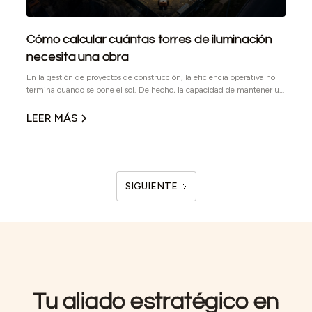
Cómo calcular cuántas torres de iluminación
necesita una obra
En la gestión de proyectos de construcción, la eficiencia operativa no
termina cuando se pone el sol. De hecho, la capacidad de mantener un
ritmo de trabajo productivo y seguro durante la noche es a menudo lo
que diferencia una obra entregada a tiempo de una con retrasos
LEER MÁS
costosos.
SIGUIENTE
Tu aliado estratégico en