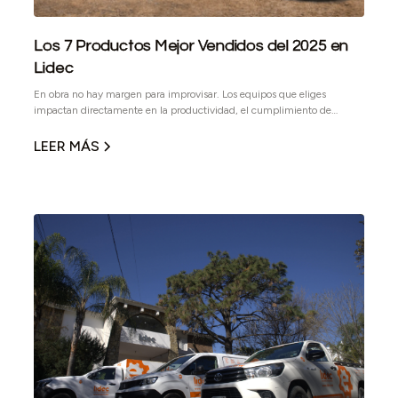
Los 7 Productos Mejor Vendidos del 2025 en
Lidec
En obra no hay margen para improvisar. Los equipos que eliges
impactan directamente en la productividad, el cumplimiento de
plazos y los costos operativos. Por eso, en LIDEC analizamos nuestro
desempeño de 2025 y reunimos los 7 equipos mejor vendidos del año:
LEER MÁS
maquinaria ligera que ha demostrado confiabilidad, alto desempeño y
excelente relación costo-beneficio en proyectos reales.