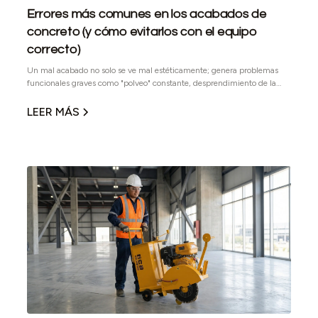
Errores más comunes en los acabados de
concreto (y cómo evitarlos con el equipo
correcto)
Un mal acabado no solo se ve mal estéticamente; genera problemas
funcionales graves como "polveo" constante, desprendimiento de la
capa superior (delaminación) y acumulación de agua. En este artículo
desglosamos los errores más comunes al pulir concreto y cómo
LEER MÁS
evitarlos.