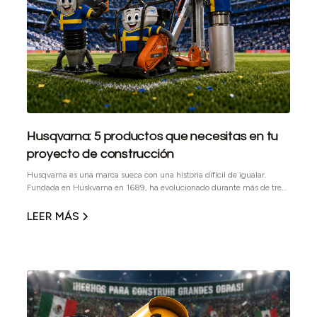
Husqvarna: 5 productos que necesitas en tu
proyecto de construcción
Husqvarna es una marca sueca con una historia difícil de igualar.
Fundada en Huskvarna en 1689, ha evolucionado durante más de tres
siglos hasta convertirse en una marca global reconocida por su
innovación, desempeño y enfoque profesional. En el sector
LEER MÁS
construcción, Husqvarna destaca por desarrollar equipos y
herramientas diseñadas para trabajos exigentes, donde la confiabilidad
no es un lujo, sino una necesidad operativa.