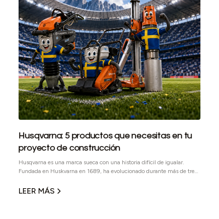
Husqvarna: 5 productos que necesitas en tu
proyecto de construcción
Husqvarna es una marca sueca con una historia difícil de igualar.
Fundada en Huskvarna en 1689, ha evolucionado durante más de tres
siglos hasta convertirse en una marca global reconocida por su
innovación, desempeño y enfoque profesional. En el sector
LEER MÁS
construcción, Husqvarna destaca por desarrollar equipos y
herramientas diseñadas para trabajos exigentes, donde la confiabilidad
no es un lujo, sino una necesidad operativa.