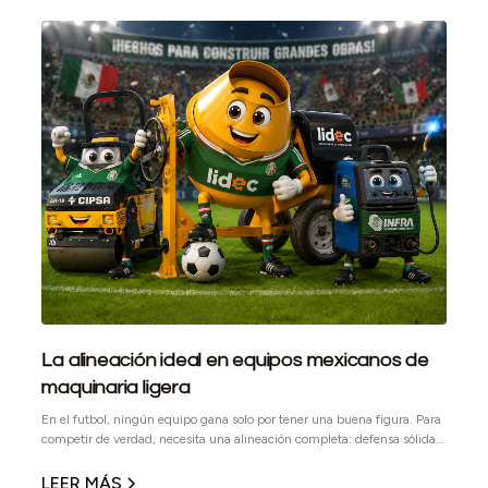
La alineación ideal en equipos mexicanos de
maquinaria ligera
En el futbol, ningún equipo gana solo por tener una buena figura. Para
competir de verdad, necesita una alineación completa: defensa sólida,
medio campo ordenado, ataque efectivo y jugadores capaces de
responder cuando el partido se pone complicado. En obra pasa algo
LEER MÁS