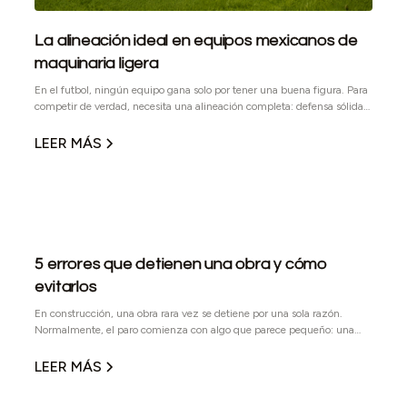
La alineación ideal en equipos mexicanos de
maquinaria ligera
En el futbol, ningún equipo gana solo por tener una buena figura. Para
competir de verdad, necesita una alineación completa: defensa sólida,
medio campo ordenado, ataque efectivo y jugadores capaces de
responder cuando el partido se pone complicado. En obra pasa algo
LEER MÁS
parecido. Cada equipo cumple una función específica y, cuando se
elige bien, ayuda a mantener el avance, reducir tiempos muertos y
trabajar con mayor seguridad. Por eso, en esta temporada mundialista,
armamos nuestra alineación ideal de maquinaria ligera con equipos de
marcas mexicanas.
5 errores que detienen una obra y cómo
evitarlos
En construcción, una obra rara vez se detiene por una sola razón.
Normalmente, el paro comienza con algo que parece pequeño: una
máquina que no arranca, una entrega que no llega, un proveedor que
no contesta o un equipo que no era el adecuado para la tarea. El
LEER MÁS
problema es que en obra nada ocurre de forma aislada. Cuando un
equipo falla, también se detiene la cuadrilla. Cuando una entrega se