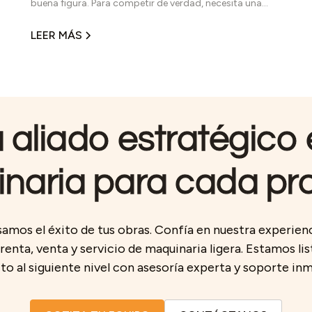
buena figura. Para competir de verdad, necesita una
alineación completa: defensa sólida, medio campo
ordenado, ataque efectivo y jugadores capaces de
LEER MÁS
responder cuando el partido se pone complicado. En
obra pasa algo parecido. Cada equipo cumple una
función específica y, cuando se elige bien, ayuda a
mantener el avance, reducir tiempos muertos y trabajar
con mayor seguridad. Por eso, en esta temporada
mundialista, armamos nuestra alineación ideal de
 aliado estratégico
maquinaria ligera con equipos de marcas mexicanas.
naria para cada pr
amos el éxito de tus obras. Confía en nuestra experien
renta, venta y servicio de maquinaria ligera. Estamos list
o al siguiente nivel con asesoría experta y soporte in