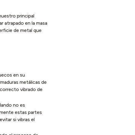
uestro principal
ar atrapado en la masa
erficie de metal que
huecos en su
rmaduras metálicas de
 correcto vibrado de
blando no es
amente estas partes
tar si vibras el