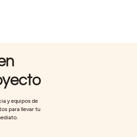
 en
oyecto
cia y equipos de
os para llevar tu
mediato.