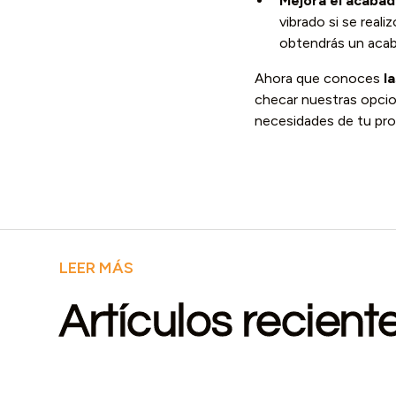
Mejora el acabad
vibrado si se real
obtendrás un acaba
Ahora que conoces
l
checar nuestras opcio
necesidades de tu pr
LEER MÁS
Artículos recient