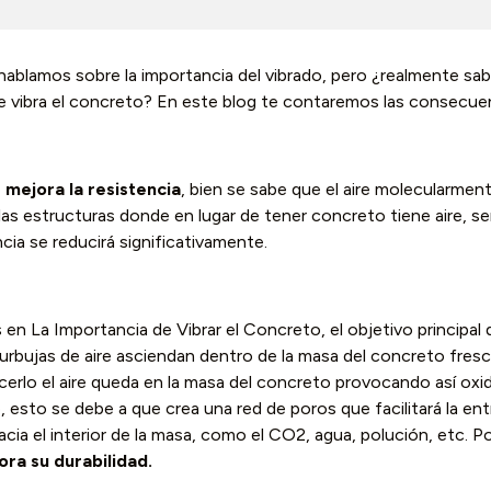
r hablamos sobre la importancia del vibrado, pero ¿realmente sa
 vibra el concreto? En este blog te contaremos las consecuenc
e
mejora la resistencia
, bien se sabe que el aire molecularmen
 las estructuras donde en lugar de tener concreto tiene aire, s
cia se reducirá significativamente.
s en
La Importancia de Vibrar el Concreto
, el objetivo principal
burbujas de aire asciendan dentro de la masa del concreto fres
acerlo el aire queda en la masa del concreto provocando así oxi
 esto se debe a que crea una red de poros que facilitará la en
acia el interior de la masa, como el CO2, agua, polución, etc. 
ora su durabilidad.