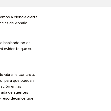
bemos a ciencia cierta
ias de vibrarlo.
te hablando no es
erá evidente que su
 de vibrar le concreto
co, para que puedan
dación en las
trada de agentes
Por eso decimos que