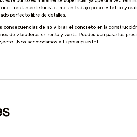
o:
este punto es meramente superficial, ya que una vez termin
izó incorrectamente lucirá como un trabajo poco estético y rea
do perfecto libre de detalles.
as consecuencias de no vibrar el concreto
en la construcción
nes de Vibradores en renta y venta. Puedes comparar los preci
oyecto. ¡Nos acomodamos a tu presupuesto!
es