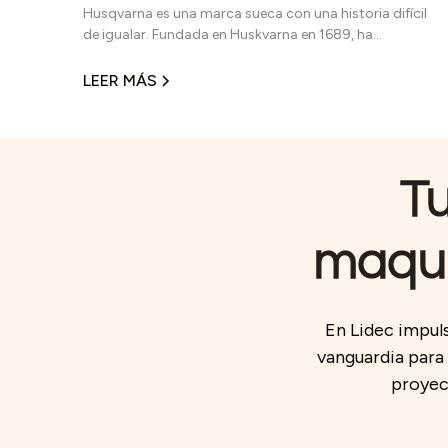
Husqvarna es una marca sueca con una historia difícil
de igualar. Fundada en Huskvarna en 1689, ha
evolucionado durante más de tres siglos hasta
convertirse en una marca global reconocida por su
LEER MÁS
innovación, desempeño y enfoque profesional. En el
sector construcción, Husqvarna destaca por
desarrollar equipos y herramientas diseñadas para
trabajos exigentes, donde la confiabilidad no es un lujo,
sino una necesidad operativa.
Tu
maqui
En Lidec impuls
vanguardia para 
proyect