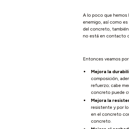
A lo poco que hemos le
enemigo, así como es 
del concreto, también 
no está en contacto c
Entonces veamos por 
Mejora la durabil
composición, adem
refuerzo; cabe me
concreto puede cui
Mejora la resiste
resistente y por 
en el concreto con
concreto.