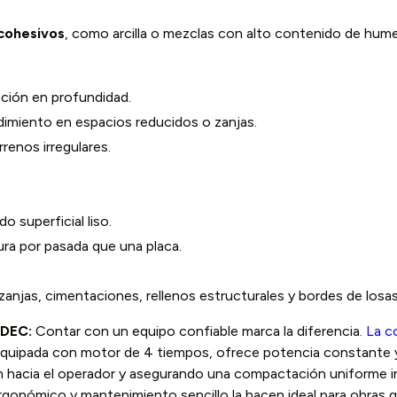
cohesivos
, como arcilla o mezclas con alto contenido de hum
ción en profundidad.
dimiento en espacios reducidos o zanjas.
rrenos irregulares.
o superficial liso.
ra por pasada que una placa.
zanjas, cimentaciones, rellenos estructurales y bordes de losas
IDEC:
Contar con un equipo confiable marca la diferencia.
La c
equipada con motor de 4 tiempos, ofrece potencia constante y
ón hacia el operador y asegurando una compactación uniforme 
rgonómico y mantenimiento sencillo la hacen ideal para obras