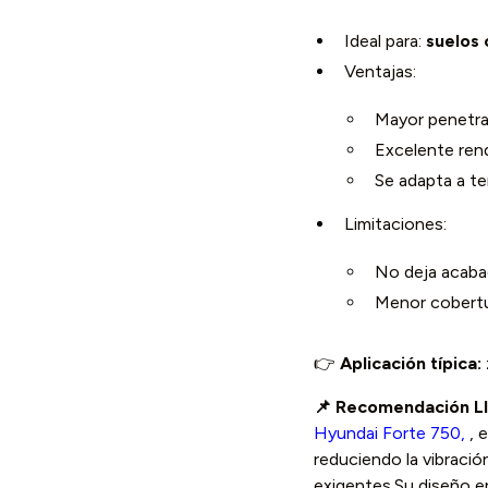
Ideal para:
suelos 
Ventajas:
Mayor penetra
Excelente ren
Se adapta a te
Limitaciones:
No deja acabad
Menor cobertu
👉
Aplicación típica:
📌 Recomendación L
Hyundai Forte 750,
, 
reduciendo la vibraci
exigentes.Su diseño e