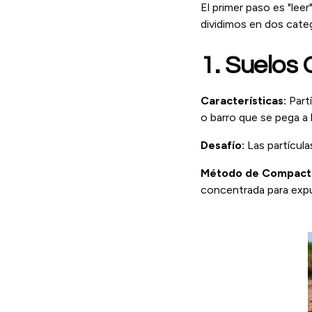
El primer paso es "lee
dividimos en dos categ
1. Suelos C
Características:
Partí
o barro que se pega a 
Desafío:
Las partícula
Método de Compacta
concentrada para expul