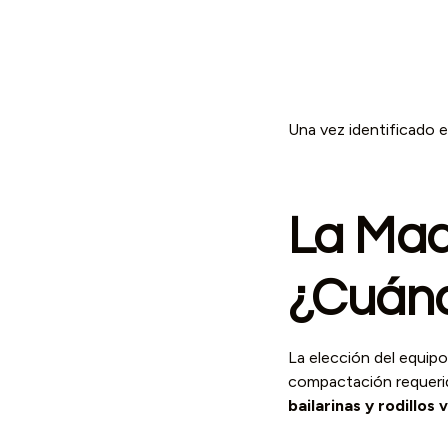
Una vez identificado el
La Maq
¿Cuán
La elección del equipo
compactación requerid
bailarinas y rodillos 