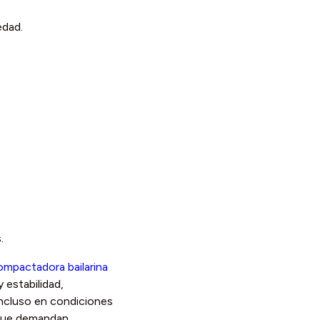
edad.
.
ompactadora bailarina
 estabilidad,
incluso en condiciones
 que demandan