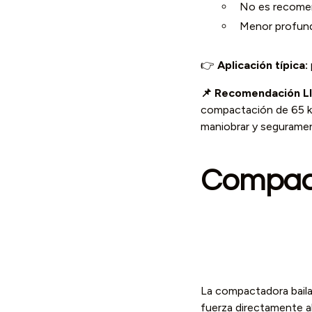
No es recomend
Menor profund
👉
Aplicación típica:
📌 Recomendación L
compactación de 65 k
maniobrar y segurament
Compact
La compactadora baila
fuerza directamente al