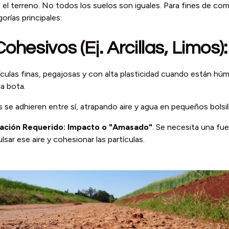
r" el terreno. No todos los suelos son iguales. Para fines de co
orías principales:
ohesivos (Ej. Arcillas, Limos):
culas finas, pegajosas y con alta plasticidad cuando están hú
la bota.
s se adhieren entre sí, atrapando aire y agua en pequeños bolsil
ción Requerido:
Impacto o "Amasado"
. Se necesita una fu
sar ese aire y cohesionar las partículas.