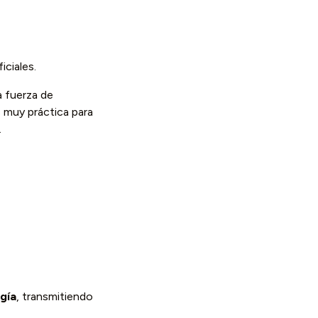
iciales.
a fuerza de
s muy práctica para
.
gía
, transmitiendo