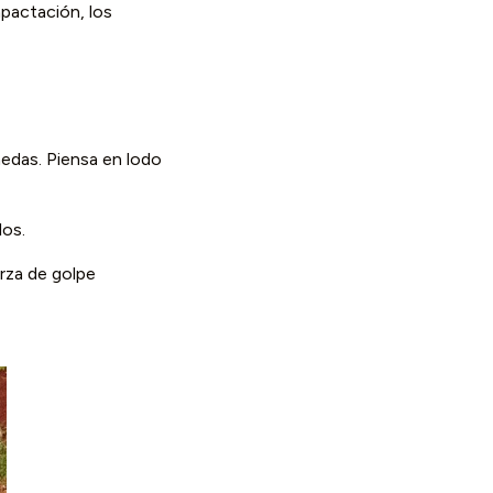
mpactación, los
medas. Piensa en lodo
los.
erza de golpe