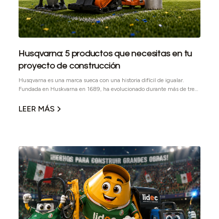
Husqvarna: 5 productos que necesitas en tu
proyecto de construcción
Husqvarna es una marca sueca con una historia difícil de igualar.
Fundada en Huskvarna en 1689, ha evolucionado durante más de tres
siglos hasta convertirse en una marca global reconocida por su
innovación, desempeño y enfoque profesional. En el sector
LEER MÁS
construcción, Husqvarna destaca por desarrollar equipos y
herramientas diseñadas para trabajos exigentes, donde la confiabilidad
no es un lujo, sino una necesidad operativa.