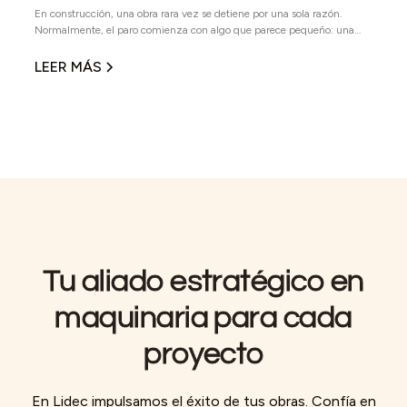
En construcción, una obra rara vez se detiene por una sola razón.
Normalmente, el paro comienza con algo que parece pequeño: una
máquina que no arranca, una entrega que no llega, un proveedor que
no contesta o un equipo que no era el adecuado para la tarea. El
LEER MÁS
problema es que en obra nada ocurre de forma aislada. Cuando un
equipo falla, también se detiene la cuadrilla. Cuando una entrega se
retrasa, también se mueve el programa. Cuando no hay soporte
técnico, también se pierde tiempo buscando soluciones improvisadas.
Tu aliado estratégico en
maquinaria para cada
proyecto
En Lidec impulsamos el éxito de tus obras. Confía en