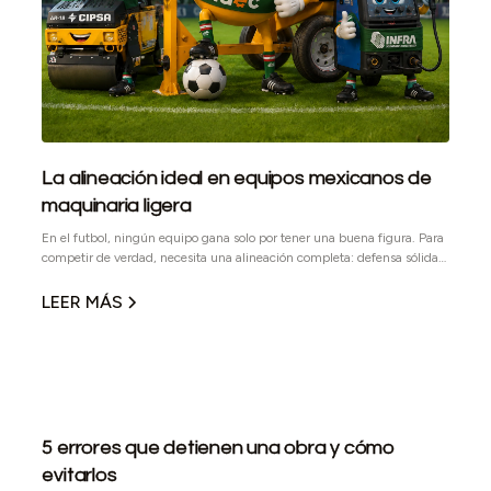
La alineación ideal en equipos mexicanos de
maquinaria ligera
En el futbol, ningún equipo gana solo por tener una buena figura. Para
competir de verdad, necesita una alineación completa: defensa sólida,
medio campo ordenado, ataque efectivo y jugadores capaces de
responder cuando el partido se pone complicado. En obra pasa algo
LEER MÁS
parecido. Cada equipo cumple una función específica y, cuando se
elige bien, ayuda a mantener el avance, reducir tiempos muertos y
trabajar con mayor seguridad. Por eso, en esta temporada mundialista,
armamos nuestra alineación ideal de maquinaria ligera con equipos de
marcas mexicanas.
5 errores que detienen una obra y cómo
evitarlos